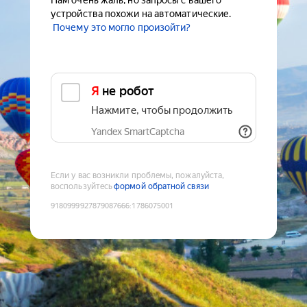
Нам очень жаль, но запросы с вашего
устройства похожи на автоматические.
Почему это могло произойти?
Я не робот
Нажмите, чтобы продолжить
Yandex SmartCaptcha
Если у вас возникли проблемы, пожалуйста,
воспользуйтесь
формой обратной связи
9180999927879087666
:
1786075001