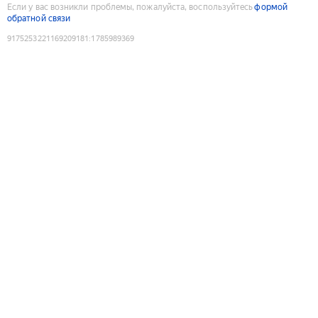
Если у вас возникли проблемы, пожалуйста, воспользуйтесь
формой
обратной связи
9175253221169209181
:
1785989369