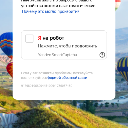
Нам очень жаль, но запросы с вашего
устройства похожи на автоматические.
Почему это могло произойти?
Я не робот
Нажмите, чтобы продолжить
Yandex SmartCaptcha
Если у вас возникли проблемы, пожалуйста,
воспользуйтесь
формой обратной связи
9179801966204451029
:
1786057150