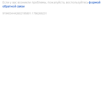
Если у вас возникли проблемы, пожалуйста, воспользуйтесь
формой
обратной связи
9194034442602195801
:
1786269231