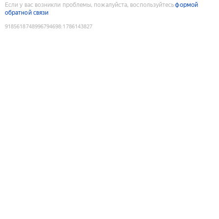
Если у вас возникли проблемы, пожалуйста, воспользуйтесь
формой
обратной связи
9185618748996794698
:
1786143827