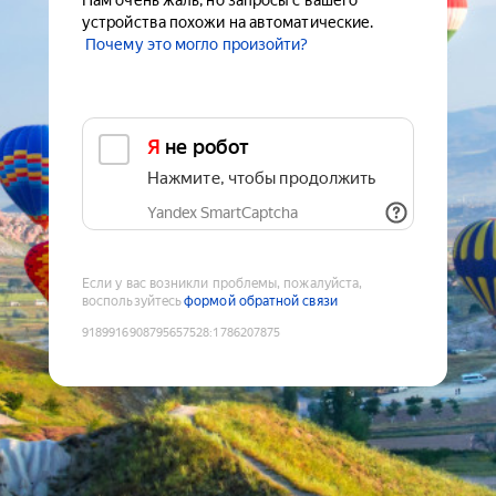
Нам очень жаль, но запросы с вашего
устройства похожи на автоматические.
Почему это могло произойти?
Я не робот
Нажмите, чтобы продолжить
Yandex SmartCaptcha
Если у вас возникли проблемы, пожалуйста,
воспользуйтесь
формой обратной связи
9189916908795657528
:
1786207875