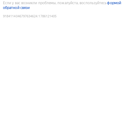
Если у вас возникли проблемы, пожалуйста, воспользуйтесь
формой
обратной связи
9184114046797634624
:
1786121405