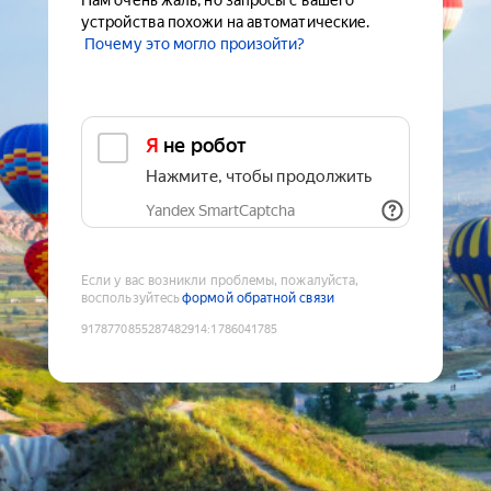
Нам очень жаль, но запросы с вашего
устройства похожи на автоматические.
Почему это могло произойти?
Я не робот
Нажмите, чтобы продолжить
Yandex SmartCaptcha
Если у вас возникли проблемы, пожалуйста,
воспользуйтесь
формой обратной связи
9178770855287482914
:
1786041785