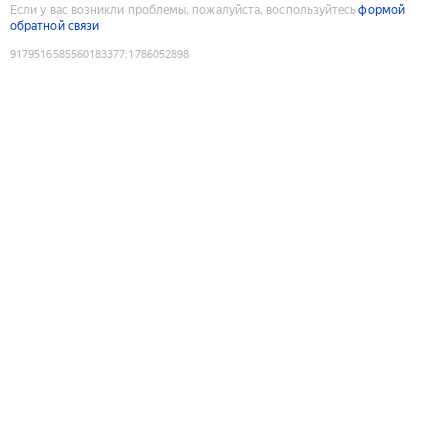
Если у вас возникли проблемы, пожалуйста, воспользуйтесь
формой
обратной связи
9179516585560183377
:
1786052898