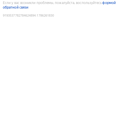
Если у вас возникли проблемы, пожалуйста, воспользуйтесь
формой
обратной связи
9193537782784624894
:
1786261830