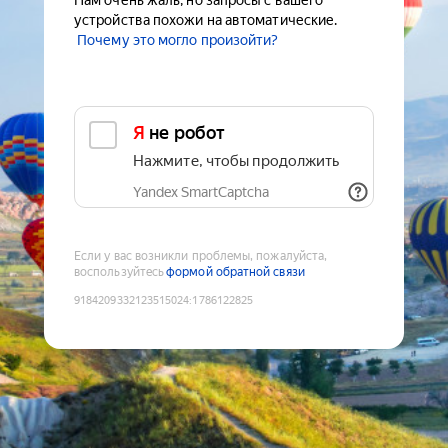
Нам очень жаль, но запросы с вашего
устройства похожи на автоматические.
Почему это могло произойти?
Я не робот
Нажмите, чтобы продолжить
Yandex SmartCaptcha
Если у вас возникли проблемы, пожалуйста,
воспользуйтесь
формой обратной связи
9184209332123515024
:
1786122825