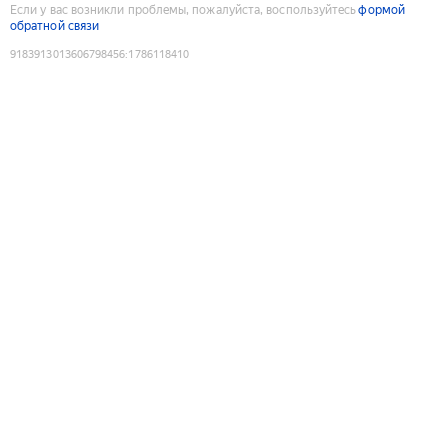
Если у вас возникли проблемы, пожалуйста, воспользуйтесь
формой
обратной связи
9183913013606798456
:
1786118410