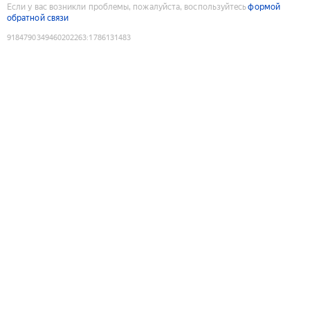
Если у вас возникли проблемы, пожалуйста, воспользуйтесь
формой
обратной связи
9184790349460202263
:
1786131483