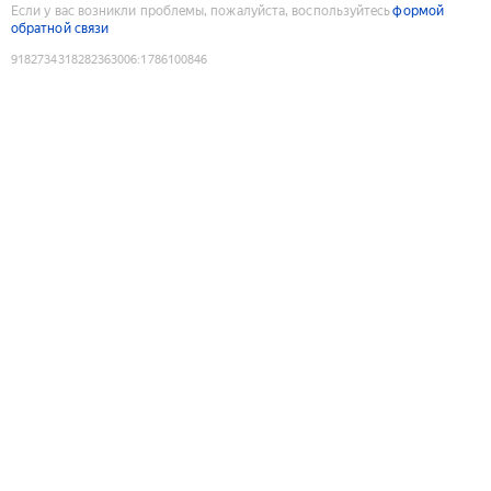
Если у вас возникли проблемы, пожалуйста, воспользуйтесь
формой
обратной связи
9182734318282363006
:
1786100846