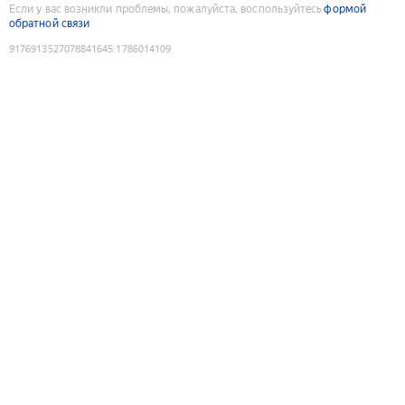
Если у вас возникли проблемы, пожалуйста, воспользуйтесь
формой
обратной связи
9176913527078841645
:
1786014109