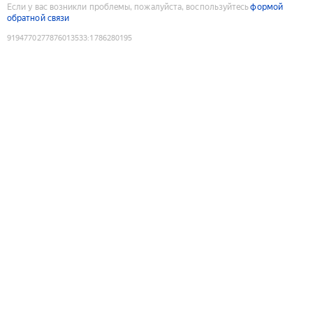
Если у вас возникли проблемы, пожалуйста, воспользуйтесь
формой
обратной связи
9194770277876013533
:
1786280195