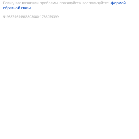
Если у вас возникли проблемы, пожалуйста, воспользуйтесь
формой
обратной связи
9193374644963303000
:
1786259399