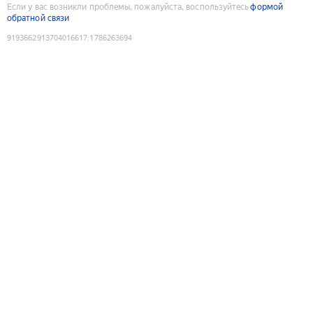
Если у вас возникли проблемы, пожалуйста, воспользуйтесь
формой
обратной связи
9193662913704016617
:
1786263694