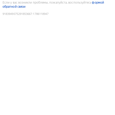
Если у вас возникли проблемы, пожалуйста, воспользуйтесь
формой
обратной связи
9183949075291853667
:
1786118947