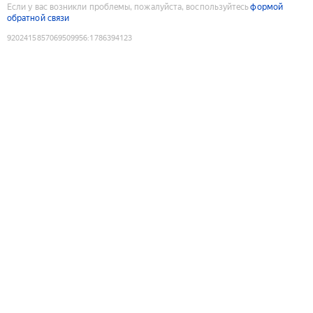
Если у вас возникли проблемы, пожалуйста, воспользуйтесь
формой
обратной связи
9202415857069509956
:
1786394123