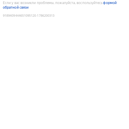
Если у вас возникли проблемы, пожалуйста, воспользуйтесь
формой
обратной связи
9189409444651095120
:
1786200313