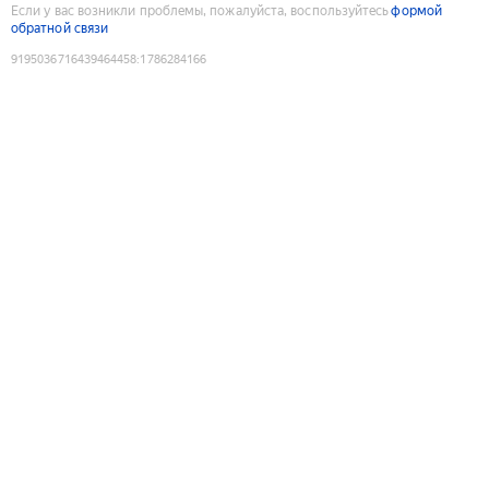
Если у вас возникли проблемы, пожалуйста, воспользуйтесь
формой
обратной связи
9195036716439464458
:
1786284166