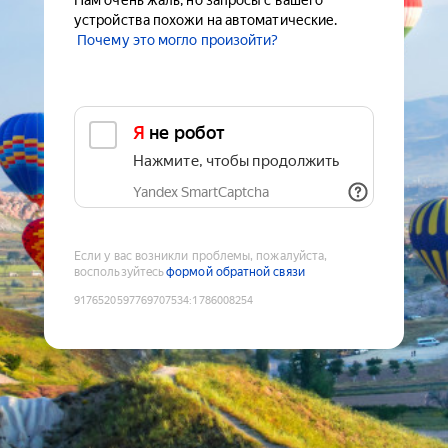
Нам очень жаль, но запросы с вашего
устройства похожи на автоматические.
Почему это могло произойти?
Я не робот
Нажмите, чтобы продолжить
Yandex SmartCaptcha
Если у вас возникли проблемы, пожалуйста,
воспользуйтесь
формой обратной связи
9176520597769707534
:
1786008254