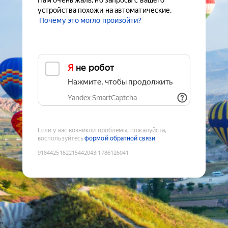
Нам очень жаль, но запросы с вашего
устройства похожи на автоматические.
Почему это могло произойти?
Я не робот
Нажмите, чтобы продолжить
Yandex SmartCaptcha
Если у вас возникли проблемы, пожалуйста,
воспользуйтесь
формой обратной связи
9184425162215442043
:
1786126041