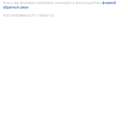
Если у вас возникли проблемы, пожалуйста, воспользуйтесь
формой
обратной связи
9182149583986425757
:
1786092132