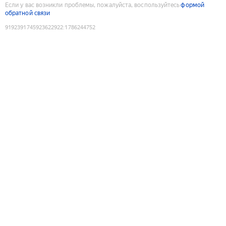
Если у вас возникли проблемы, пожалуйста, воспользуйтесь
формой
обратной связи
9192391745923622922
:
1786244752