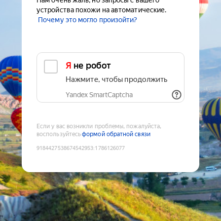
Нам очень жаль, но запросы с вашего
устройства похожи на автоматические.
Почему это могло произойти?
Я не робот
Нажмите, чтобы продолжить
Yandex SmartCaptcha
Если у вас возникли проблемы, пожалуйста,
воспользуйтесь
формой обратной связи
9184427538674542953
:
1786126077