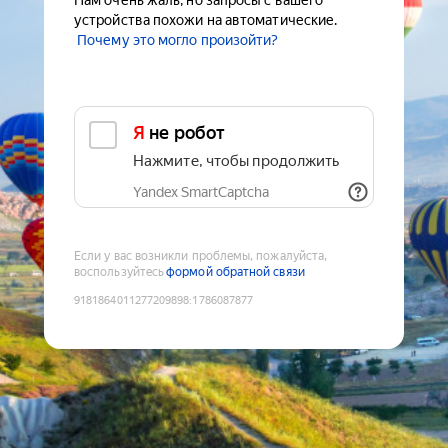
Нам очень жаль, но запросы с вашего
устройства похожи на автоматические.
Почему это могло произойти?
Я не робот
Нажмите, чтобы продолжить
Yandex SmartCaptcha
Если у вас возникли проблемы, пожалуйста,
воспользуйтесь
формой обратной связи
9181864011277209898
:
1786087877