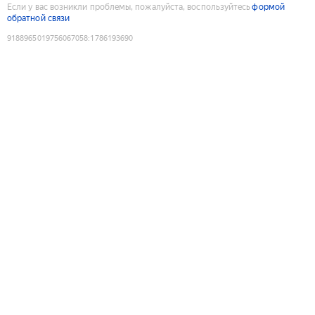
Если у вас возникли проблемы, пожалуйста, воспользуйтесь
формой
обратной связи
9188965019756067058
:
1786193690