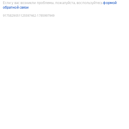
Если у вас возникли проблемы, пожалуйста, воспользуйтесь
формой
обратной связи
9175829051125597462
:
1785997949