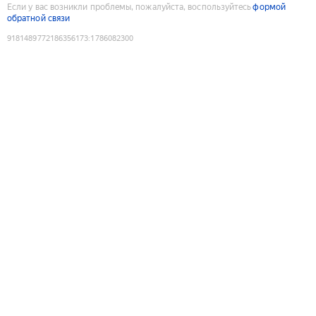
Если у вас возникли проблемы, пожалуйста, воспользуйтесь
формой
обратной связи
9181489772186356173
:
1786082300