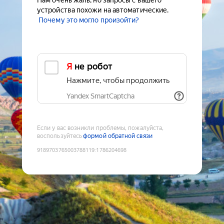
Нам очень жаль, но запросы с вашего
устройства похожи на автоматические.
Почему это могло произойти?
Я не робот
Нажмите, чтобы продолжить
Yandex SmartCaptcha
Если у вас возникли проблемы, пожалуйста,
воспользуйтесь
формой обратной связи
9189703765003788119
:
1786204698