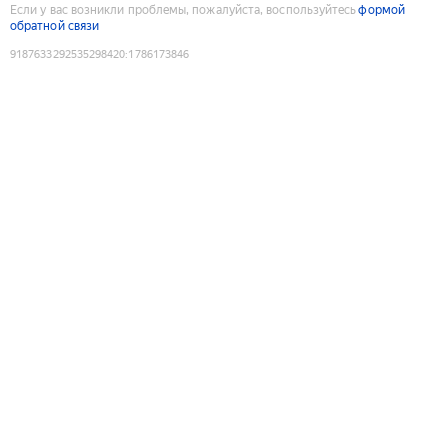
Если у вас возникли проблемы, пожалуйста, воспользуйтесь
формой
обратной связи
9187633292535298420
:
1786173846