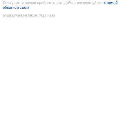
Если у вас возникли проблемы, пожалуйста, воспользуйтесь
формой
обратной связи
9190363726524375503
:
1786214533