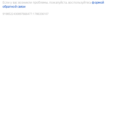
Если у вас возникли проблемы, пожалуйста, воспользуйтесь
формой
обратной связи
9198522430897666477
:
1786336107