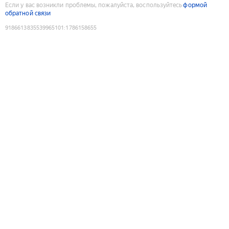
Если у вас возникли проблемы, пожалуйста, воспользуйтесь
формой
обратной связи
9186613835539965101
:
1786158655