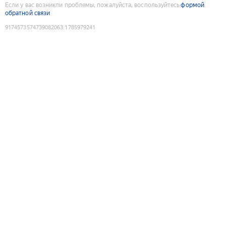
Если у вас возникли проблемы, пожалуйста, воспользуйтесь
формой
обратной связи
9174573574739082063
:
1785979241