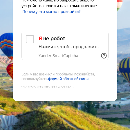
Нам очень жаль, но запросы с вашего
устройства похожи на автоматические.
Почему это могло произойти?
Я не робот
Нажмите, чтобы продолжить
Yandex SmartCaptcha
Если у вас возникли проблемы, пожалуйста,
воспользуйтесь
формой обратной связи
9173927563339385313
:
1785969615