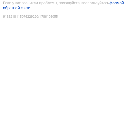
Если у вас возникли проблемы, пожалуйста, воспользуйтесь
формой
обратной связи
9183218115076229220
:
1786108055