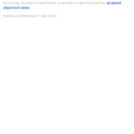
Если у вас возникли проблемы, пожалуйста, воспользуйтесь
формой
обратной связи
9185614413093080497
:
1786143762