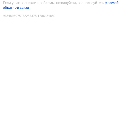
Если у вас возникли проблемы, пожалуйста, воспользуйтесь
формой
обратной связи
9184816975172257378
:
1786131880