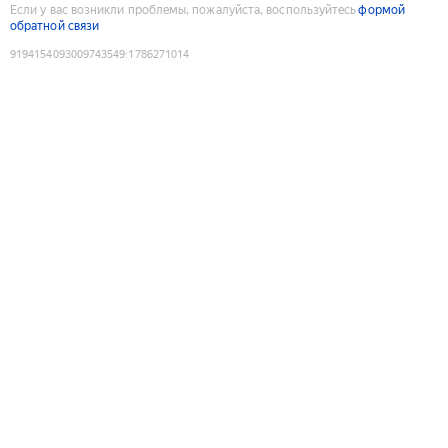
Если у вас возникли проблемы, пожалуйста, воспользуйтесь
формой
обратной связи
9194154093009743549
:
1786271014