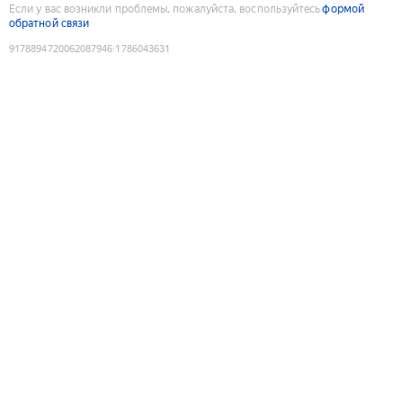
Если у вас возникли проблемы, пожалуйста, воспользуйтесь
формой
обратной связи
9178894720062087946
:
1786043631