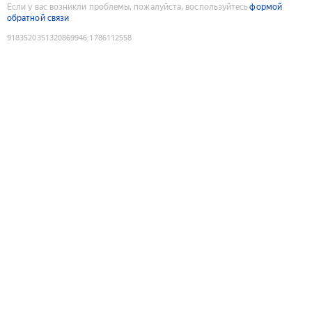
Если у вас возникли проблемы, пожалуйста, воспользуйтесь
формой
обратной связи
9183520351320869946
:
1786112558