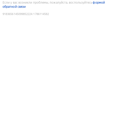
Если у вас возникли проблемы, пожалуйста, воспользуйтесь
формой
обратной связи
9183656145099852224
:
1786114582