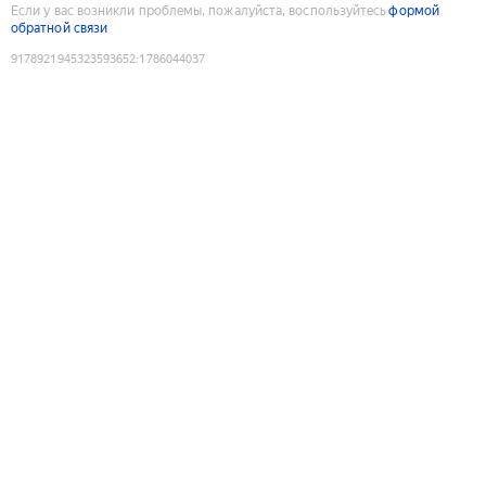
Если у вас возникли проблемы, пожалуйста, воспользуйтесь
формой
обратной связи
9178921945323593652
:
1786044037