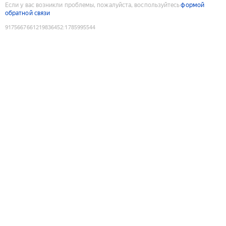
Если у вас возникли проблемы, пожалуйста, воспользуйтесь
формой
обратной связи
9175667661219836452
:
1785995544