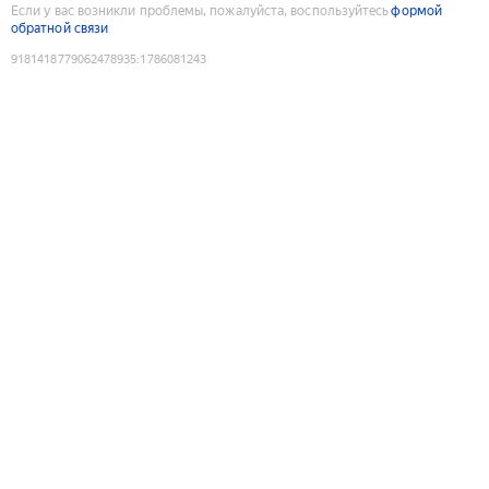
Если у вас возникли проблемы, пожалуйста, воспользуйтесь
формой
обратной связи
9181418779062478935
:
1786081243