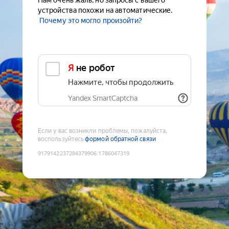
Нам очень жаль, но запросы с вашего
устройства похожи на автоматические.
Почему это могло произойти?
Я не робот
Нажмите, чтобы продолжить
Yandex SmartCaptcha
Если у вас возникли проблемы, пожалуйста,
воспользуйтесь
формой обратной связи
9179142237284379906
:
1786047319