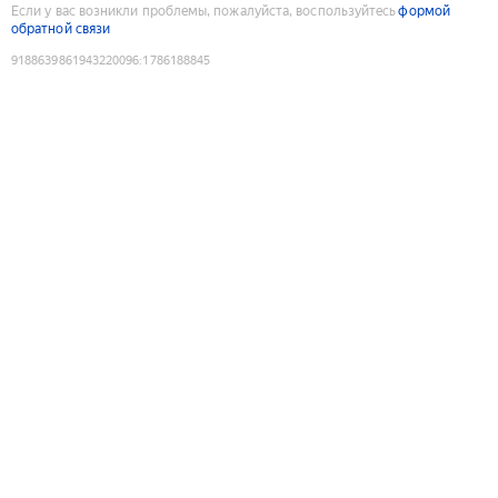
Если у вас возникли проблемы, пожалуйста, воспользуйтесь
формой
обратной связи
9188639861943220096
:
1786188845